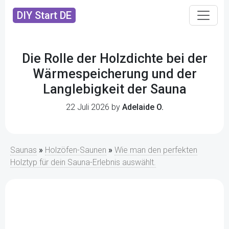
DIY Start DE
Die Rolle der Holzdichte bei der
Wärmespeicherung und der
Langlebigkeit der Sauna
22 Juli 2026 by
Adelaide O.
Saunas
»
Holzöfen-Saunen
»
Wie man den perfekten
Holztyp für dein Sauna-Erlebnis auswählt.